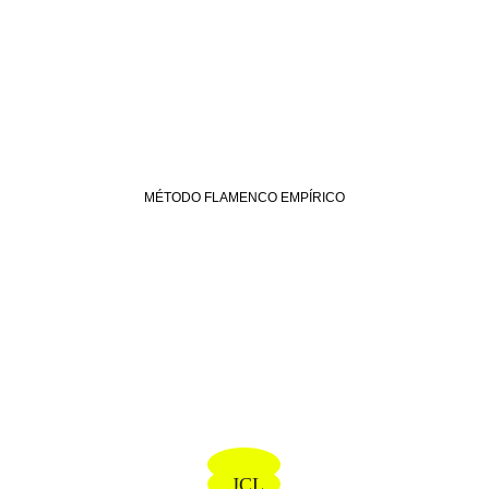
MÉTODO FLAMENCO EMPÍRICO
CONTACTO
info@juancarloslerida.com (distribución)
empirico@juancarloslerida.com
juancarlos@juancarloslerida.com
JCL